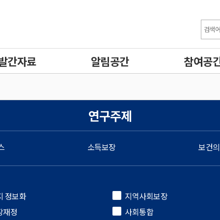
발간자료
알림공간
참여공
연구주제
스
소득보장
보건의
지 정보화
지역사회보장
장재정
사회통합