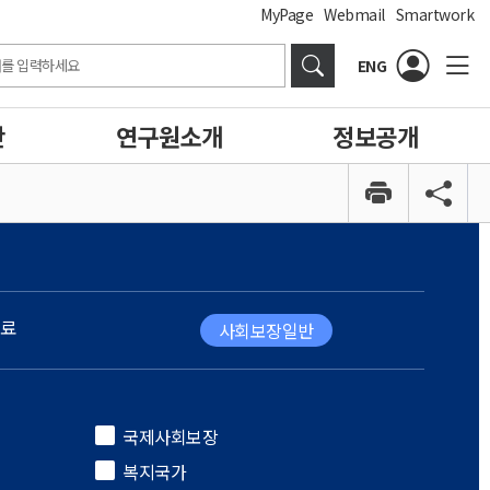
MyPage
Webmail
Smartwork
ENG
간
연구원소개
정보공개
료
사회보장일반
국제사회보장
복지국가