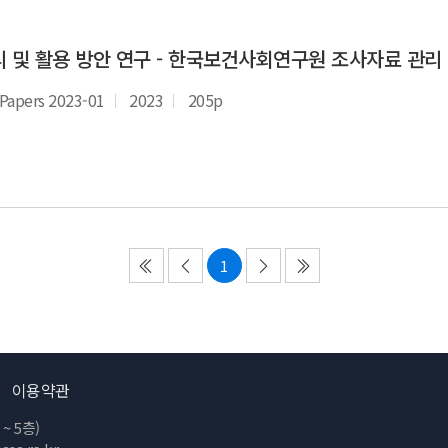
 및 활용 방안 연구 - 한국보건사회연구원 조사자료 관리
apers 2023-01
2023
205p
1
첫
이
다
끝
페
전
음
페
이
페
페
이
지
이
이
지
로
지
지
로
이
로
로
이
이용약관
동
이
이
동
동
동
 5층)