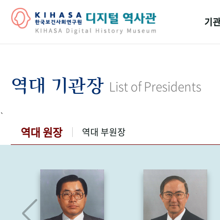
기관
걸어
기관
역대 기관장
List of Presidents
역대
`
연구원
역대 원장
역대 부원장