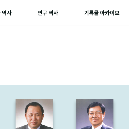
 역사
연구 역사
기록물 아카이브
온 길
정책과 연구
사진 아카이브
 변천사
키워드로 보는 연구 역사
문서 기록물
 기관장
연구자들
행정박물
 사람들
간행물 변천사
영상 기록물