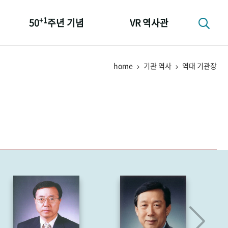
+1
50
주년 기념
VR 역사관
성과 50선
home
기관 역사
역대 기관장
숫자로 보는 50년
+1
50
주년 광장
세계와 함께 한 KIHASA