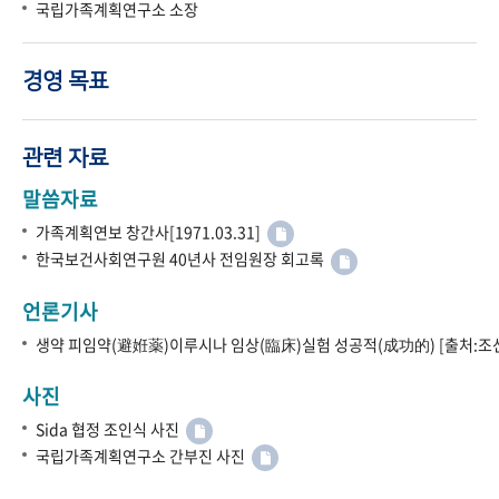
국립가족계획연구소 소장
경영 목표
관련 자료
말씀자료
가족계획연보 창간사[1971.03.31]
한국보건사회연구원 40년사 전임원장 회고록
언론기사
생약 피임약(避姙薬)이루시나 임상(臨床)실험 성공적(成功的) [출처:조선
사진
Sida 협정 조인식 사진
국립가족계획연구소 간부진 사진