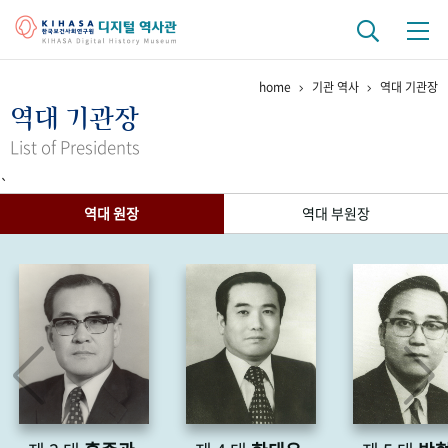
home
기관 역사
역대 기관장
기관 역사
역대 기관장
걸어온 길
기관 변천사
역대 기관장
연구원 사람들
List of Presidents
`
연구 역사
역대 원장
역대 부원장
정책과 연구
키워드로 보는 연구 역사
연구자들
간행물 변천사
기록물 아카이브
사진 아카이브
문서 기록물
행정박물
영상 기록물
+1
50
주년 기념