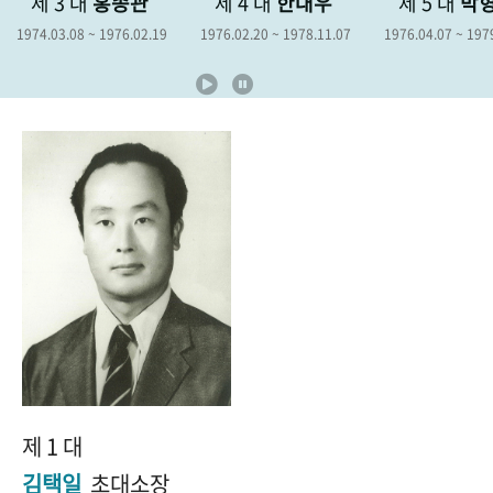
제 3 대
홍종관
제 4 대
한대우
제 5 대
박
+1
성과 50선
숫자로 보는 50년
50
주년 광장
1974.03.08 ~ 1976.02.19
1976.02.20 ~ 1978.11.07
1976.04.07 ~ 197
세계와 함께 한 KIHASA
VR 역사관
제 1 대
김택일
초대소장