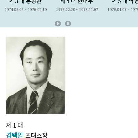
대
홍종관
제 4 대
한대우
제 5 대
박형종
+1
성과 50선
숫자로 보는 50년
50
주년 광장
~ 1976.02.19
1976.02.20 ~ 1978.11.07
1976.04.07 ~ 1979.04.06
19
세계와 함께 한 KIHASA
VR 역사관
제 1 대
김택일
초대소장