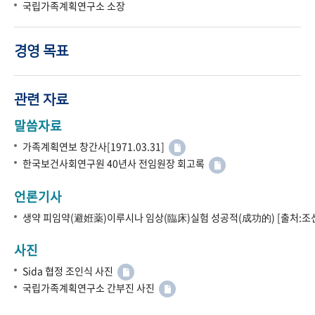
국립가족계획연구소 소장
경영 목표
관련 자료
말씀자료
가족계획연보 창간사[1971.03.31]
한국보건사회연구원 40년사 전임원장 회고록
언론기사
생약 피임약(避姙薬)이루시나 임상(臨床)실험 성공적(成功的) [출처:조선
사진
Sida 협정 조인식 사진
국립가족계획연구소 간부진 사진