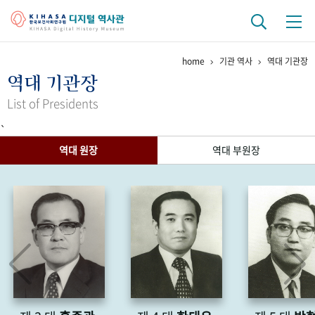
home
기관 역사
역대 기관장
기관 역사
역대 기관장
걸어온 길
기관 변천사
역대 기관장
연구원 사람들
List of Presidents
`
연구 역사
역대 원장
역대 부원장
정책과 연구
키워드로 보는 연구 역사
연구자들
간행물 변천사
기록물 아카이브
사진 아카이브
문서 기록물
행정박물
영상 기록물
+1
50
주년 기념