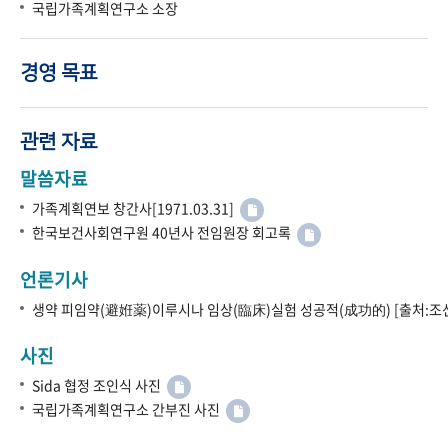
국립가족계획연구소 소장
경영 목표
관련 자료
말씀자료
가족계획연보 창간사[1971.03.31]
한국보건사회연구원 40년사 전임원장 회고록
언론기사
생약 피임약(避姙薬)이루시나 임상(臨床)실험 성공적(成功的) [출처:조선
사진
Sida 협정 조인식 사진
국립가족계획연구소 간부진 사진