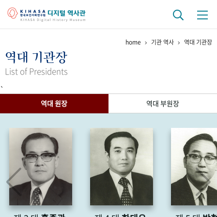
home
기관 역사
역대 기관장
기관 역사
역대 기관장
걸어온 길
기관 변천사
역대 기관장
연구원 사람들
List of Presidents
`
연구 역사
역대 원장
역대 부원장
정책과 연구
키워드로 보는 연구 역사
연구자들
간행물 변천사
기록물 아카이브
사진 아카이브
문서 기록물
행정박물
영상 기록물
+1
50
주년 기념