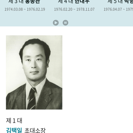
제 3 대
홍종관
제 4 대
한대우
제 5 대
박
+1
성과 50선
숫자로 보는 50년
50
주년 광장
1974.03.08 ~ 1976.02.19
1976.02.20 ~ 1978.11.07
1976.04.07 ~ 197
세계와 함께 한 KIHASA
VR 역사관
제 1 대
김택일
초대소장