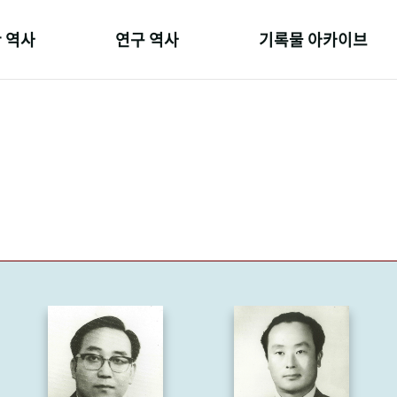
 역사
연구 역사
기록물 아카이브
온 길
정책과 연구
사진 아카이브
 변천사
키워드로 보는 연구 역사
문서 기록물
 기관장
연구자들
행정박물
 사람들
간행물 변천사
영상 기록물