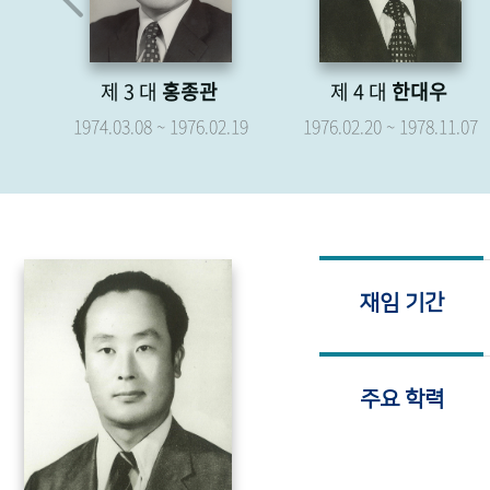
제 4 대
한대우
제 5 대
박형종
.19
1976.02.20 ~ 1978.11.07
1976.04.07 ~ 1979.04.06
재임 기간
주요 학력