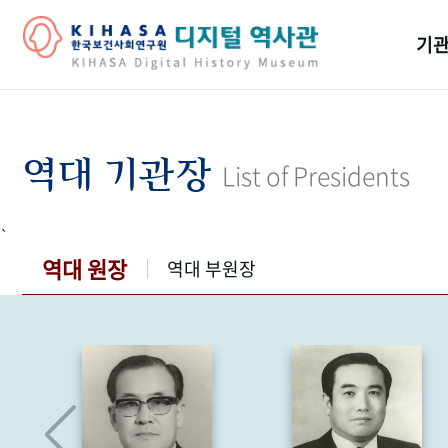
기관
걸어
기관
역대 기관장
List of Presidents
역대
`
연구원
역대 원장
역대 부원장