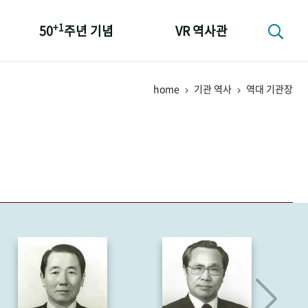
+1
50
주년 기념
VR 역사관
성과 50선
home
기관 역사
역대 기관장
숫자로 보는 50년
+1
50
주년 광장
세계와 함께 한 KIHASA