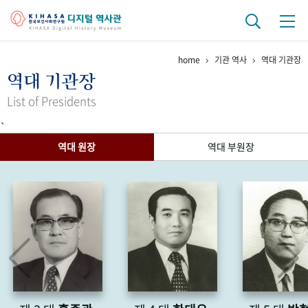
home
기관 역사
역대 기관장
기관 역사
역대 기관장
걸어온 길
기관 변천사
역대 기관장
연구원 사람들
List of Presidents
`
연구 역사
역대 원장
역대 부원장
정책과 연구
키워드로 보는 연구 역사
연구자들
간행물 변천사
기록물 아카이브
사진 아카이브
문서 기록물
행정박물
영상 기록물
+1
50
주년 기념