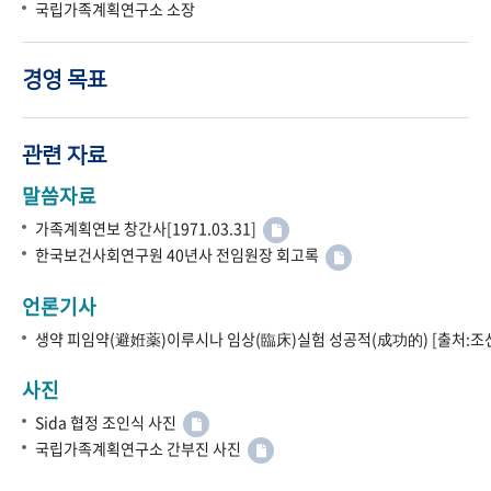
국립가족계획연구소 소장
경영 목표
관련 자료
말씀자료
가족계획연보 창간사[1971.03.31]
한국보건사회연구원 40년사 전임원장 회고록
언론기사
생약 피임약(避姙薬)이루시나 임상(臨床)실험 성공적(成功的) [출처:조선
사진
Sida 협정 조인식 사진
국립가족계획연구소 간부진 사진