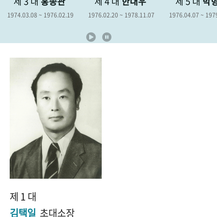
관
제 4 대
한대우
제 5 대
박형종
제 6 
+1
성과 50선
숫자로 보는 50년
50
주년 광장
2.19
1976.02.20 ~ 1978.11.07
1976.04.07 ~ 1979.04.06
1978.12.19
세계와 함께 한 KIHASA
VR 역사관
제 1 대
김택일
초대소장