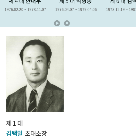
제 4 대
한대우
제 5 대
박형종
제 6 대
김
+1
성과 50선
숫자로 보는 50년
50
주년 광장
1976.02.20 ~ 1978.11.07
1976.04.07 ~ 1979.04.06
1978.12.19 ~ 198
세계와 함께 한 KIHASA
VR 역사관
제 1 대
김택일
초대소장