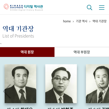
home
기관 역사
역대 기관장
기관 역사
역대 기관장
걸어온 길
기관 변천사
역대 기관장
연구원 사람들
List of Presidents
`
연구 역사
역대 원장
역대 부원장
정책과 연구
키워드로 보는 연구 역사
연구자들
간행물 변천사
기록물 아카이브
사진 아카이브
문서 기록물
행정박물
영상 기록물
+1
50
주년 기념