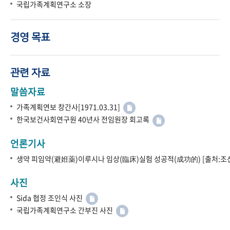
국립가족계획연구소 소장
경영 목표
관련 자료
말씀자료
가족계획연보 창간사[1971.03.31]
한국보건사회연구원 40년사 전임원장 회고록
언론기사
생약 피임약(避姙薬)이루시나 임상(臨床)실험 성공적(成功的) [출처:조선
사진
Sida 협정 조인식 사진
국립가족계획연구소 간부진 사진