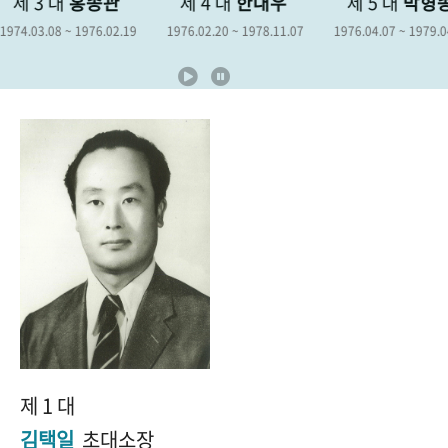
제 4 대
한대우
제 5 대
박형종
제 6 대
+1
성과 50선
숫자로 보는 50년
50
주년 광장
9
1976.02.20 ~ 1978.11.07
1976.04.07 ~ 1979.04.06
1978.12.19 ~ 
세계와 함께 한 KIHASA
VR 역사관
제 1 대
김택일
초대소장