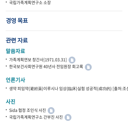
국립가족계획연구소 소장
경영 목표
관련 자료
말씀자료
가족계획연보 창간사[1971.03.31]
한국보건사회연구원 40년사 전임원장 회고록
언론기사
생약 피임약(避姙薬)이루시나 임상(臨床)실험 성공적(成功的) [출처:조선
사진
Sida 협정 조인식 사진
국립가족계획연구소 간부진 사진