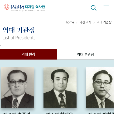
home
기관 역사
역대 기관장
기관 역사
역대 기관장
걸어온 길
기관 변천사
역대 기관장
연구원 사람들
List of Presidents
`
연구 역사
역대 원장
역대 부원장
정책과 연구
키워드로 보는 연구 역사
연구자들
간행물 변천사
기록물 아카이브
사진 아카이브
문서 기록물
행정박물
영상 기록물
+1
50
주년 기념