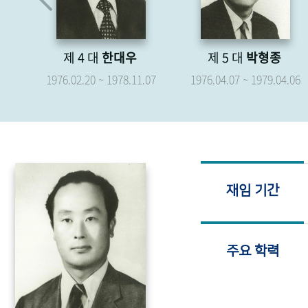
제 4 대
한대우
제 5 대
박형종
.19
1976.02.20 ~ 1978.11.07
1976.04.07 ~ 1979.04.06
재임 기간
주요 학력