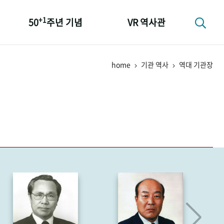
+1
50
주년 기념
VR 역사관
성과 50선
home
기관 역사
역대 기관장
숫자로 보는 50년
+1
50
주년 광장
세계와 함께 한 KIHASA