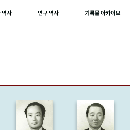
 역사
연구 역사
기록물 아카이브
온 길
정책과 연구
사진 아카이브
 변천사
키워드로 보는 연구 역사
문서 기록물
 기관장
연구자들
행정박물
 사람들
간행물 변천사
영상 기록물