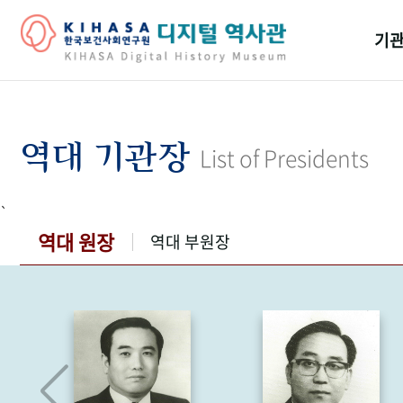
기관
걸어
기관
역대 기관장
List of Presidents
역대
`
연구원
역대 원장
역대 부원장