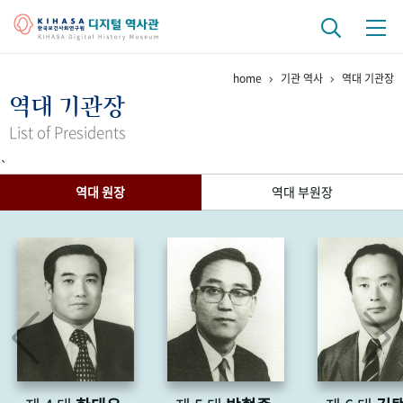
home
기관 역사
역대 기관장
기관 역사
역대 기관장
걸어온 길
기관 변천사
역대 기관장
연구원 사람들
List of Presidents
`
연구 역사
역대 원장
역대 부원장
정책과 연구
키워드로 보는 연구 역사
연구자들
간행물 변천사
기록물 아카이브
사진 아카이브
문서 기록물
행정박물
영상 기록물
+1
50
주년 기념