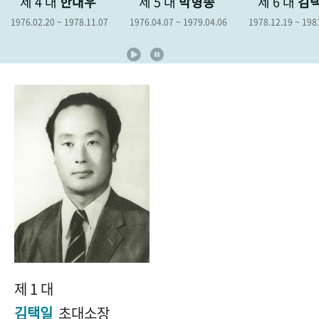
제 4 대
한대우
제 5 대
박형종
제 6 대
김
+1
성과 50선
숫자로 보는 50년
50
주년 광장
1976.02.20 ~ 1978.11.07
1976.04.07 ~ 1979.04.06
1978.12.19 ~ 198
세계와 함께 한 KIHASA
VR 역사관
제 1 대
김택일
초대소장