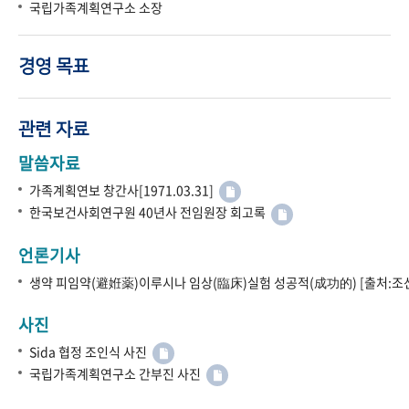
국립가족계획연구소 소장
경영 목표
관련 자료
말씀자료
가족계획연보 창간사[1971.03.31]
한국보건사회연구원 40년사 전임원장 회고록
언론기사
생약 피임약(避姙薬)이루시나 임상(臨床)실험 성공적(成功的) [출처:조선
사진
Sida 협정 조인식 사진
국립가족계획연구소 간부진 사진