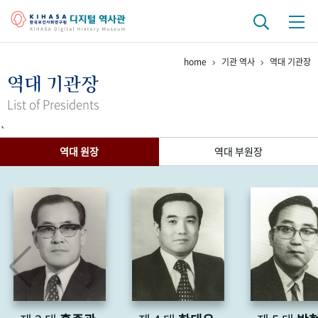
home
기관 역사
역대 기관장
기관 역사
역대 기관장
걸어온 길
기관 변천사
역대 기관장
연구원 사람들
List of Presidents
`
연구 역사
역대 원장
역대 부원장
정책과 연구
키워드로 보는 연구 역사
연구자들
간행물 변천사
기록물 아카이브
사진 아카이브
문서 기록물
행정박물
영상 기록물
+1
50
주년 기념