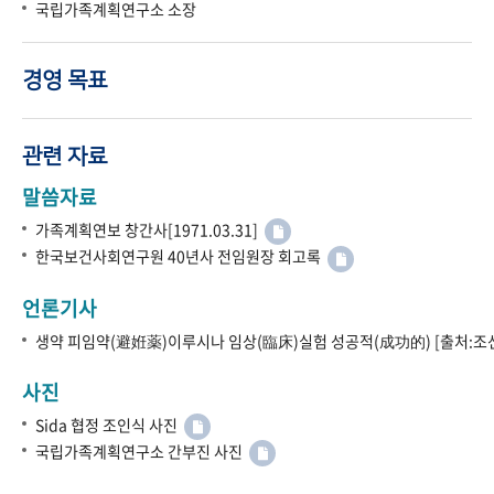
국립가족계획연구소 소장
경영 목표
관련 자료
말씀자료
가족계획연보 창간사[1971.03.31]
한국보건사회연구원 40년사 전임원장 회고록
언론기사
생약 피임약(避姙薬)이루시나 임상(臨床)실험 성공적(成功的) [출처:조선
사진
Sida 협정 조인식 사진
국립가족계획연구소 간부진 사진