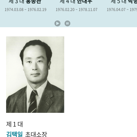
제 3 대
홍종관
제 4 대
한대우
제 5 대
박
+1
성과 50선
숫자로 보는 50년
50
주년 광장
1974.03.08 ~ 1976.02.19
1976.02.20 ~ 1978.11.07
1976.04.07 ~ 197
세계와 함께 한 KIHASA
VR 역사관
제 1 대
김택일
초대소장