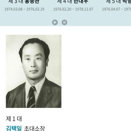
제 3 대
홍종관
제 4 대
한대우
제 5 대
박
+1
성과 50선
숫자로 보는 50년
50
주년 광장
1974.03.08 ~ 1976.02.19
1976.02.20 ~ 1978.11.07
1976.04.07 ~ 197
세계와 함께 한 KIHASA
VR 역사관
제 1 대
김택일
초대소장