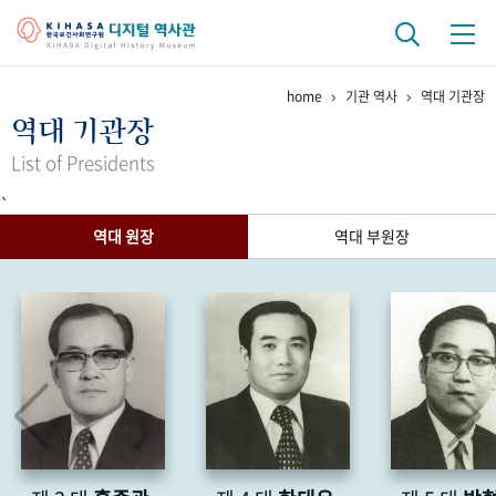
home
기관 역사
역대 기관장
기관 역사
역대 기관장
걸어온 길
기관 변천사
역대 기관장
연구원 사람들
List of Presidents
`
연구 역사
역대 원장
역대 부원장
정책과 연구
키워드로 보는 연구 역사
연구자들
간행물 변천사
기록물 아카이브
사진 아카이브
문서 기록물
행정박물
영상 기록물
+1
50
주년 기념