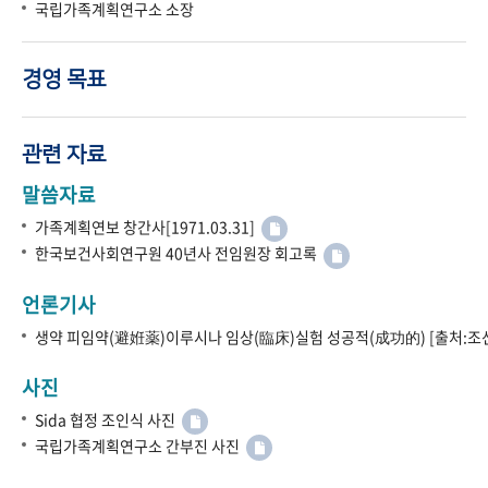
국립가족계획연구소 소장
경영 목표
관련 자료
말씀자료
가족계획연보 창간사[1971.03.31]
한국보건사회연구원 40년사 전임원장 회고록
언론기사
생약 피임약(避姙薬)이루시나 임상(臨床)실험 성공적(成功的) [출처:조선
사진
Sida 협정 조인식 사진
국립가족계획연구소 간부진 사진