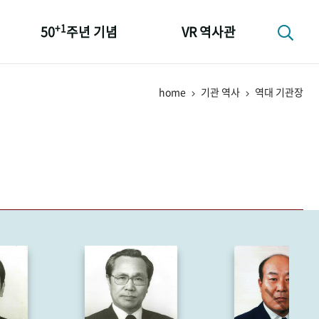
+1
50
주년 기념
VR 역사관
성과 50선
home
기관 역사
역대 기관장
숫자로 보는 50년
+1
50
주년 광장
세계와 함께 한 KIHASA