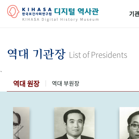
기관
걸어
기관
역대 기관장
List of Presidents
역대
`
연구원
역대 원장
역대 부원장