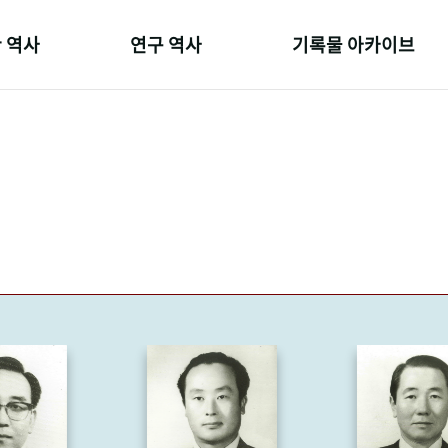
 역사
연구 역사
기록물 아카이브
온 길
정책과 연구
사진 아카이브
 변천사
키워드로 보는 연구 역사
문서 기록물
 기관장
연구자들
행정박물
 사람들
간행물 변천사
영상 기록물