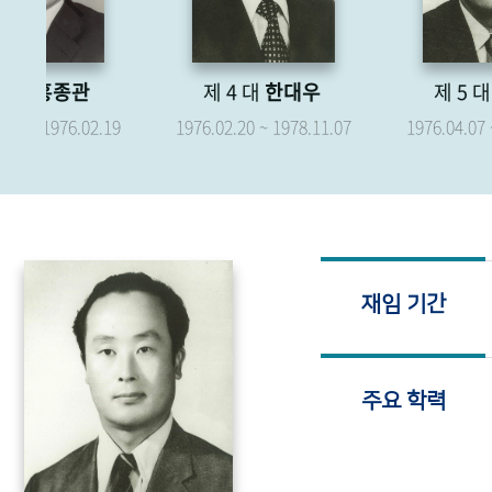
제 4 대
한대우
제 5 대
박형종
.19
1976.02.20 ~ 1978.11.07
1976.04.07 ~ 1979.04.06
재임 기간
주요 학력