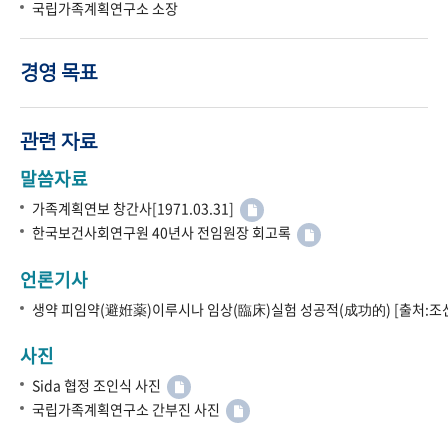
국립가족계획연구소 소장
경영 목표
관련 자료
말씀자료
가족계획연보 창간사[1971.03.31]
한국보건사회연구원 40년사 전임원장 회고록
언론기사
생약 피임약(避姙薬)이루시나 임상(臨床)실험 성공적(成功的) [출처:조선
사진
Sida 협정 조인식 사진
국립가족계획연구소 간부진 사진