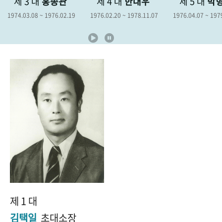
제 3 대
홍종관
제 4 대
한대우
제 5 대
박
+1
성과 50선
숫자로 보는 50년
50
주년 광장
1974.03.08 ~ 1976.02.19
1976.02.20 ~ 1978.11.07
1976.04.07 ~ 197
세계와 함께 한 KIHASA
VR 역사관
제 1 대
김택일
초대소장