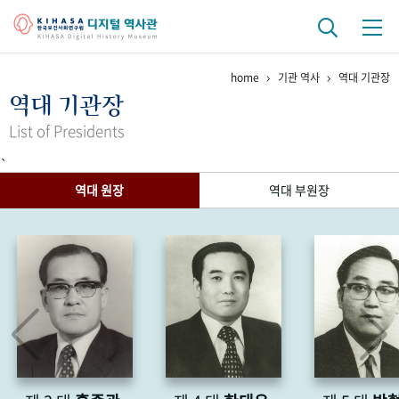
home
기관 역사
역대 기관장
기관 역사
역대 기관장
걸어온 길
기관 변천사
역대 기관장
연구원 사람들
List of Presidents
`
연구 역사
역대 원장
역대 부원장
정책과 연구
키워드로 보는 연구 역사
연구자들
간행물 변천사
기록물 아카이브
사진 아카이브
문서 기록물
행정박물
영상 기록물
+1
50
주년 기념