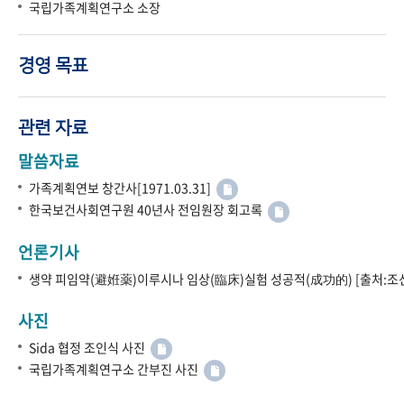
국립가족계획연구소 소장
경영 목표
관련 자료
말씀자료
가족계획연보 창간사[1971.03.31]
한국보건사회연구원 40년사 전임원장 회고록
언론기사
생약 피임약(避姙薬)이루시나 임상(臨床)실험 성공적(成功的) [출처:조선
사진
Sida 협정 조인식 사진
국립가족계획연구소 간부진 사진