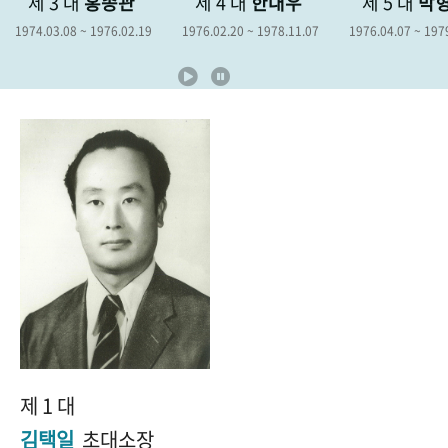
제 4 대
한대우
제 5 대
박형종
제 6 대
+1
성과 50선
숫자로 보는 50년
50
주년 광장
9
1976.02.20 ~ 1978.11.07
1976.04.07 ~ 1979.04.06
1978.12.19 ~ 
세계와 함께 한 KIHASA
VR 역사관
제 1 대
김택일
초대소장