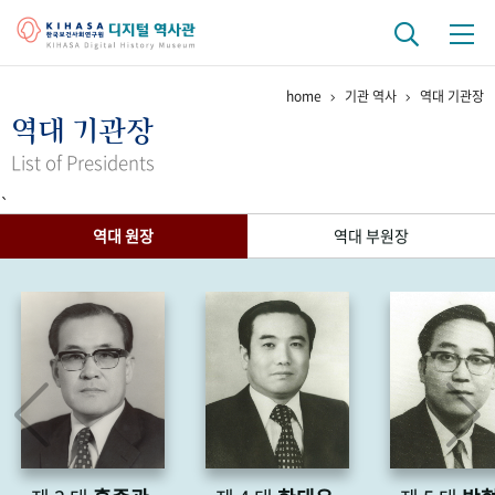
home
기관 역사
역대 기관장
기관 역사
역대 기관장
걸어온 길
기관 변천사
역대 기관장
연구원 사람들
List of Presidents
`
연구 역사
역대 원장
역대 부원장
정책과 연구
키워드로 보는 연구 역사
연구자들
간행물 변천사
기록물 아카이브
사진 아카이브
문서 기록물
행정박물
영상 기록물
+1
50
주년 기념