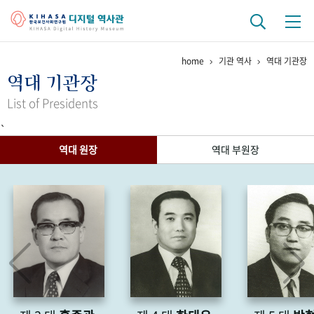
home
기관 역사
역대 기관장
기관 역사
역대 기관장
걸어온 길
기관 변천사
역대 기관장
연구원 사람들
List of Presidents
`
연구 역사
역대 원장
역대 부원장
정책과 연구
키워드로 보는 연구 역사
연구자들
간행물 변천사
기록물 아카이브
사진 아카이브
문서 기록물
행정박물
영상 기록물
+1
50
주년 기념