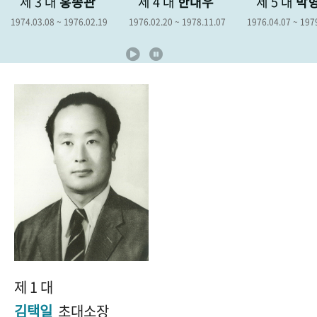
종관
제 4 대
한대우
제 5 대
박형종
제 
+1
성과 50선
숫자로 보는 50년
50
주년 광장
6.02.19
1976.02.20 ~ 1978.11.07
1976.04.07 ~ 1979.04.06
1978.12
세계와 함께 한 KIHASA
VR 역사관
제 1 대
김택일
초대소장