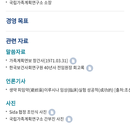
국립가족계획연구소 소장
경영 목표
관련 자료
말씀자료
가족계획연보 창간사[1971.03.31]
한국보건사회연구원 40년사 전임원장 회고록
언론기사
생약 피임약(避姙薬)이루시나 임상(臨床)실험 성공적(成功的) [출처:조선
사진
Sida 협정 조인식 사진
국립가족계획연구소 간부진 사진