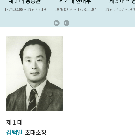
제 3 대
홍종관
제 4 대
한대우
제 5 대
박
+1
성과 50선
숫자로 보는 50년
50
주년 광장
1974.03.08 ~ 1976.02.19
1976.02.20 ~ 1978.11.07
1976.04.07 ~ 197
세계와 함께 한 KIHASA
VR 역사관
제 1 대
김택일
초대소장