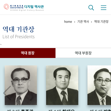
home
기관 역사
역대 기관장
기관 역사
역대 기관장
걸어온 길
기관 변천사
역대 기관장
연구원 사람들
List of Presidents
`
연구 역사
역대 원장
역대 부원장
정책과 연구
키워드로 보는 연구 역사
연구자들
간행물 변천사
기록물 아카이브
사진 아카이브
문서 기록물
행정박물
영상 기록물
+1
50
주년 기념