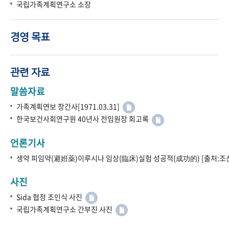
국립가족계획연구소 소장
경영 목표
관련 자료
말씀자료
가족계획연보 창간사[1971.03.31]
한국보건사회연구원 40년사 전임원장 회고록
언론기사
생약 피임약(避姙薬)이루시나 임상(臨床)실험 성공적(成功的) [출처:조선
사진
Sida 협정 조인식 사진
국립가족계획연구소 간부진 사진