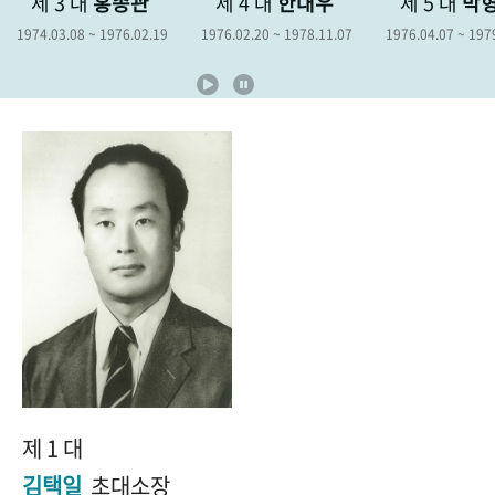
제 3 대
홍종관
제 4 대
한대우
제 5 대
박
+1
성과 50선
숫자로 보는 50년
50
주년 광장
1974.03.08 ~ 1976.02.19
1976.02.20 ~ 1978.11.07
1976.04.07 ~ 197
세계와 함께 한 KIHASA
VR 역사관
제 1 대
김택일
초대소장