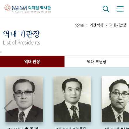
home
기관 역사
역대 기관장
기관 역사
역대 기관장
걸어온 길
기관 변천사
역대 기관장
연구원 사람들
List of Presidents
`
연구 역사
역대 원장
역대 부원장
정책과 연구
키워드로 보는 연구 역사
연구자들
간행물 변천사
기록물 아카이브
사진 아카이브
문서 기록물
행정박물
영상 기록물
+1
50
주년 기념