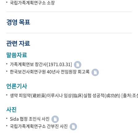
국립가족계획연구소 소장
경영 목표
관련 자료
말씀자료
가족계획연보 창간사[1971.03.31]
한국보건사회연구원 40년사 전임원장 회고록
언론기사
생약 피임약(避姙薬)이루시나 임상(臨床)실험 성공적(成功的) [출처:조선
사진
Sida 협정 조인식 사진
국립가족계획연구소 간부진 사진