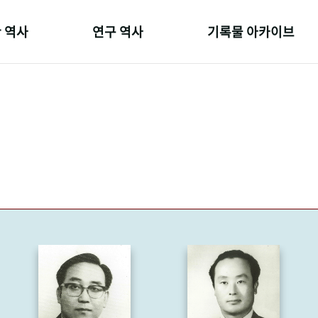
 역사
연구 역사
기록물 아카이브
온 길
정책과 연구
사진 아카이브
 변천사
키워드로 보는 연구 역사
문서 기록물
 기관장
연구자들
행정박물
 사람들
간행물 변천사
영상 기록물