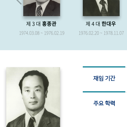
제 4 대
한대우
제 5 대
박형종
.19
1976.02.20 ~ 1978.11.07
1976.04.07 ~ 1979.04.06
재임 기간
주요 학력