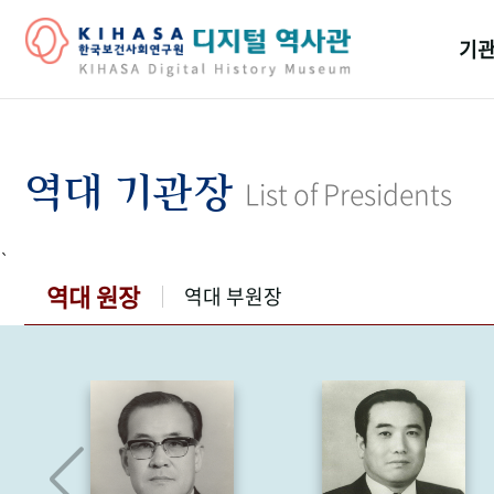
기관
걸어
기관
역대 기관장
List of Presidents
역대
`
연구원
역대 원장
역대 부원장