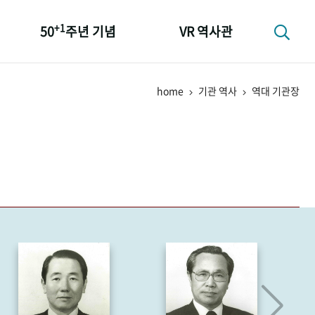
+1
50
주년 기념
VR 역사관
성과 50선
home
기관 역사
역대 기관장
숫자로 보는 50년
+1
50
주년 광장
세계와 함께 한 KIHASA