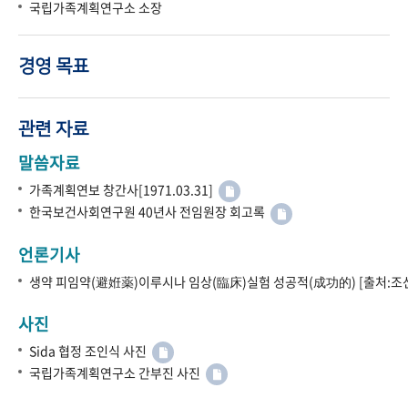
국립가족계획연구소 소장
경영 목표
관련 자료
말씀자료
가족계획연보 창간사[1971.03.31]
한국보건사회연구원 40년사 전임원장 회고록
언론기사
생약 피임약(避姙薬)이루시나 임상(臨床)실험 성공적(成功的) [출처:조선
사진
Sida 협정 조인식 사진
국립가족계획연구소 간부진 사진