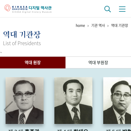
home
기관 역사
역대 기관장
기관 역사
역대 기관장
걸어온 길
기관 변천사
역대 기관장
연구원 사람들
List of Presidents
`
연구 역사
역대 원장
역대 부원장
정책과 연구
키워드로 보는 연구 역사
연구자들
간행물 변천사
기록물 아카이브
사진 아카이브
문서 기록물
행정박물
영상 기록물
+1
50
주년 기념