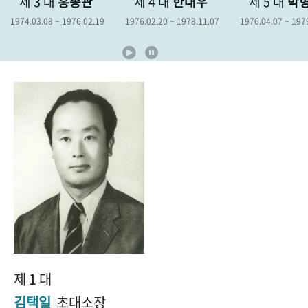
 3 대
홍종관
제 4 대
한대우
제 5 대
박형종
+1
성과 50선
숫자로 보는 50년
50
주년 광장
.03.08 ~ 1976.02.19
1976.02.20 ~ 1978.11.07
1976.04.07 ~ 1979.04.06
세계와 함께 한 KIHASA
VR 역사관
제 1 대
김택일
초대소장