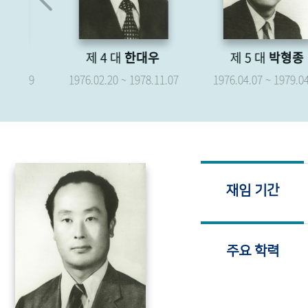
제 4 대
한대우
제 5 대
박형종
.19
1976.02.20 ~ 1978.11.07
1976.04.07 ~ 1979.04.06
재임 기간
주요 학력