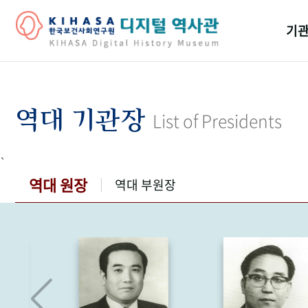
기관
걸어
기관
역대 기관장
List of Presidents
역대
`
연구원
역대 원장
역대 부원장