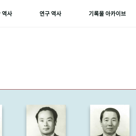
 역사
연구 역사
기록물 아카이브
온 길
정책과 연구
사진 아카이브
 변천사
키워드로 보는 연구 역사
문서 기록물
 기관장
연구자들
행정박물
 사람들
간행물 변천사
영상 기록물