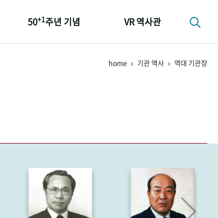
+1
50
주년 기념
VR 역사관
성과 50선
home
기관 역사
역대 기관장
숫자로 보는 50년
+1
50
주년 광장
세계와 함께 한 KIHASA