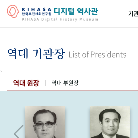
기관
걸어
기관
역대 기관장
List of Presidents
역대
`
연구원
역대 원장
역대 부원장