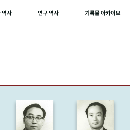
 역사
연구 역사
기록물 아카이브
온 길
정책과 연구
사진 아카이브
 변천사
키워드로 보는 연구 역사
문서 기록물
 기관장
연구자들
행정박물
 사람들
간행물 변천사
영상 기록물