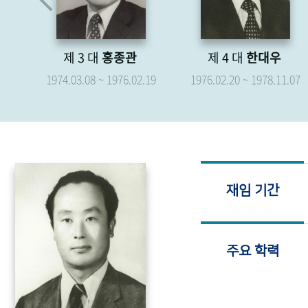
제 4 대
한대우
제 5 대
박형종
.19
1976.02.20 ~ 1978.11.07
1976.04.07 ~ 1979.04.06
재임 기간
주요 학력