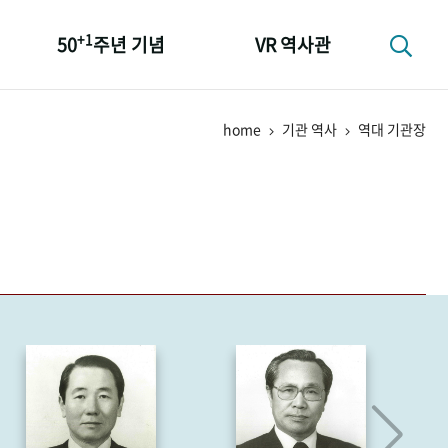
+1
50
주년 기념
VR 역사관
성과 50선
home
기관 역사
역대 기관장
숫자로 보는 50년
+1
50
주년 광장
세계와 함께 한 KIHASA