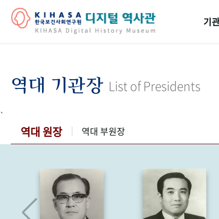
기관
걸어
기관
역대 기관장
List of Presidents
역대
`
연구원
역대 원장
역대 부원장