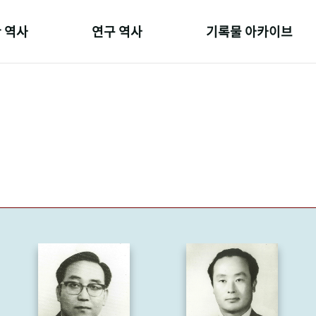
 역사
연구 역사
기록물 아카이브
온 길
정책과 연구
사진 아카이브
 변천사
키워드로 보는 연구 역사
문서 기록물
 기관장
연구자들
행정박물
 사람들
간행물 변천사
영상 기록물