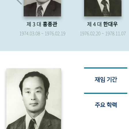
제 4 대
한대우
제 5 대
박형종
.19
1976.02.20 ~ 1978.11.07
1976.04.07 ~ 1979.04.06
재임 기간
주요 학력