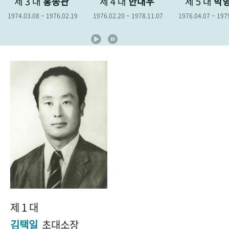
제 3 대
홍종관
제 4 대
한대우
제 5 대
박
+1
성과 50선
숫자로 보는 50년
50
주년 광장
1974.03.08 ~ 1976.02.19
1976.02.20 ~ 1978.11.07
1976.04.07 ~ 197
세계와 함께 한 KIHASA
VR 역사관
제 1 대
김택일
초대소장