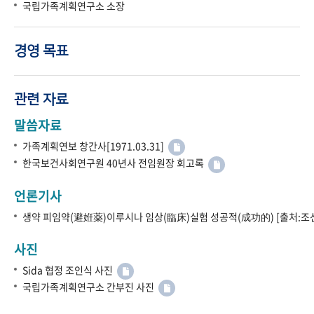
국립가족계획연구소 소장
경영 목표
관련 자료
말씀자료
가족계획연보 창간사[1971.03.31]
한국보건사회연구원 40년사 전임원장 회고록
언론기사
생약 피임약(避姙薬)이루시나 임상(臨床)실험 성공적(成功的) [출처:조선
사진
Sida 협정 조인식 사진
국립가족계획연구소 간부진 사진