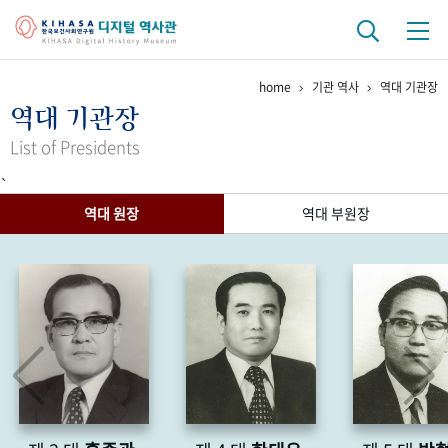
home
기관 역사
역대 기관장
기관 역사
역대 기관장
걸어온 길
기관 변천사
역대 기관장
연구원 사람들
List of Presidents
`
연구 역사
역대 원장
역대 부원장
정책과 연구
키워드로 보는 연구 역사
연구자들
간행물 변천사
기록물 아카이브
사진 아카이브
문서 기록물
행정박물
영상 기록물
+1
50
주년 기념