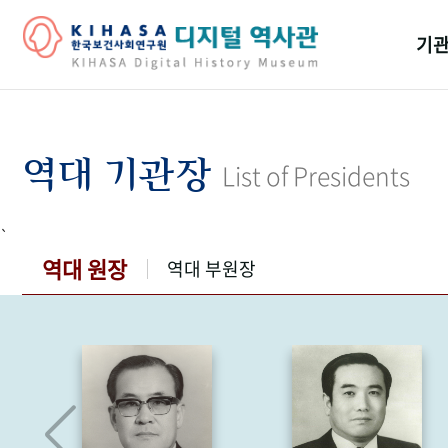
기관
걸어
기관
역대 기관장
List of Presidents
역대
`
연구원
역대 원장
역대 부원장