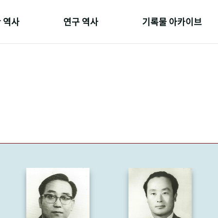
 역사
연구 역사
기록물 아카이브
온 길
정책과 연구
사진 아카이브
 변천사
키워드로 보는 연구 역사
문서 기록물
 기관장
연구자들
행정박물
 사람들
간행물 변천사
영상 기록물