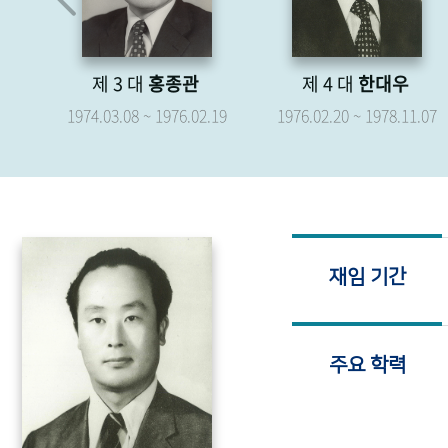
제 4 대
한대우
제 5 대
박형종
.19
1976.02.20 ~ 1978.11.07
1976.04.07 ~ 1979.04.06
재임 기간
주요 학력