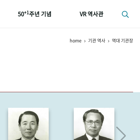
+1
50
주년 기념
VR 역사관
성과 50선
home
기관 역사
역대 기관장
숫자로 보는 50년
+1
50
주년 광장
세계와 함께 한 KIHASA