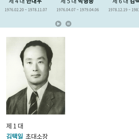
제 4 대
한대우
제 5 대
박형종
제 6 대
김
+1
성과 50선
숫자로 보는 50년
50
주년 광장
1976.02.20 ~ 1978.11.07
1976.04.07 ~ 1979.04.06
1978.12.19 ~ 198
세계와 함께 한 KIHASA
VR 역사관
제 1 대
김택일
초대소장