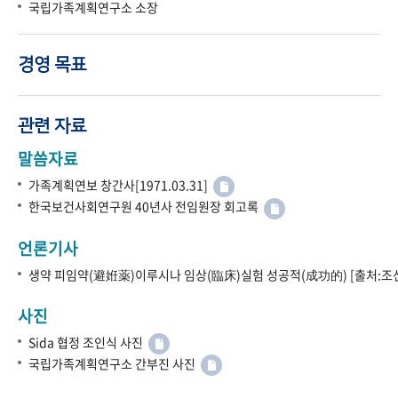
국립가족계획연구소 소장
경영 목표
관련 자료
말씀자료
가족계획연보 창간사[1971.03.31]
한국보건사회연구원 40년사 전임원장 회고록
언론기사
생약 피임약(避姙薬)이루시나 임상(臨床)실험 성공적(成功的) [출처:조선
사진
Sida 협정 조인식 사진
국립가족계획연구소 간부진 사진