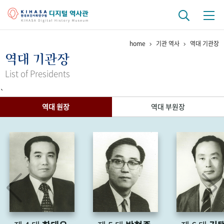
home
기관 역사
역대 기관장
기관 역사
역대 기관장
걸어온 길
기관 변천사
역대 기관장
연구원 사람들
List of Presidents
`
연구 역사
역대 원장
역대 부원장
정책과 연구
키워드로 보는 연구 역사
연구자들
간행물 변천사
기록물 아카이브
사진 아카이브
문서 기록물
행정박물
영상 기록물
+1
50
주년 기념