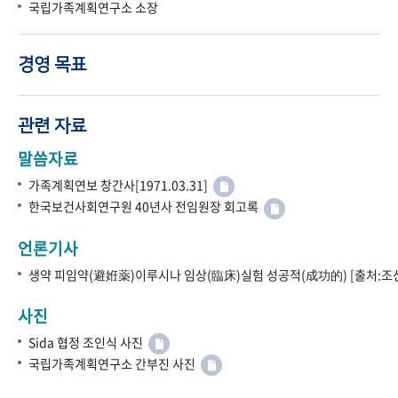
국립가족계획연구소 소장
경영 목표
관련 자료
말씀자료
가족계획연보 창간사[1971.03.31]
한국보건사회연구원 40년사 전임원장 회고록
언론기사
생약 피임약(避姙薬)이루시나 임상(臨床)실험 성공적(成功的) [출처:조선
사진
Sida 협정 조인식 사진
국립가족계획연구소 간부진 사진