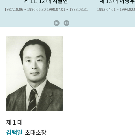
제 11, 12 대
지달현
제 13 대
이성우
+1
성과 50선
숫자로 보는 50년
50
주년 광장
0.06 ~ 1990.06.30 1990.07.01 ~ 1993.03.31
1993.04.01 ~ 1994.02.03
19
세계와 함께 한 KIHASA
VR 역사관
제 1 대
김택일
초대소장