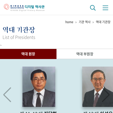
home
기관 역사
역대 기관장
기관 역사
역대 기관장
걸어온 길
기관 변천사
역대 기관장
연구원 사람들
List of Presidents
`
연구 역사
역대 원장
역대 부원장
정책과 연구
키워드로 보는 연구 역사
연구자들
간행물 변천사
기록물 아카이브
사진 아카이브
문서 기록물
행정박물
영상 기록물
+1
50
주년 기념