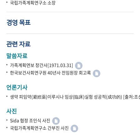
국립가족계획연구소 소장
경영 목표
관련 자료
말씀자료
가족계획연보 창간사[1971.03.31]
한국보건사회연구원 40년사 전임원장 회고록
언론기사
생약 피임약(避姙薬)이루시나 임상(臨床)실험 성공적(成功的) [출처:조선
사진
Sida 협정 조인식 사진
국립가족계획연구소 간부진 사진