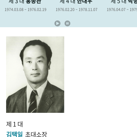
3 대
홍종관
제 4 대
한대우
제 5 대
박형종
+1
성과 50선
숫자로 보는 50년
50
주년 광장
.08 ~ 1976.02.19
1976.02.20 ~ 1978.11.07
1976.04.07 ~ 1979.04.06
세계와 함께 한 KIHASA
VR 역사관
제 1 대
김택일
초대소장