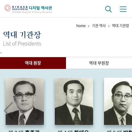
home
기관 역사
역대 기관장
기관 역사
역대 기관장
걸어온 길
기관 변천사
역대 기관장
연구원 사람들
List of Presidents
`
연구 역사
역대 원장
역대 부원장
정책과 연구
키워드로 보는 연구 역사
연구자들
간행물 변천사
기록물 아카이브
사진 아카이브
문서 기록물
행정박물
영상 기록물
+1
50
주년 기념