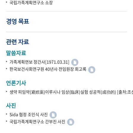
국립가족계획연구소 소장
경영 목표
관련 자료
말씀자료
가족계획연보 창간사[1971.03.31]
한국보건사회연구원 40년사 전임원장 회고록
언론기사
생약 피임약(避姙薬)이루시나 임상(臨床)실험 성공적(成功的) [출처:조선
사진
Sida 협정 조인식 사진
국립가족계획연구소 간부진 사진