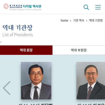
home
기관 역사
역대 기관장
기관 역사
역대 기관장
걸어온 길
기관 변천사
역대 기관장
연구원 사람들
List of Presidents
`
연구 역사
역대 원장
역대 부원장
정책과 연구
키워드로 보는 연구 역사
연구자들
간행물 변천사
기록물 아카이브
사진 아카이브
문서 기록물
행정박물
영상 기록물
+1
50
주년 기념