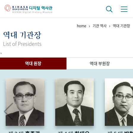
home
기관 역사
역대 기관장
기관 역사
역대 기관장
걸어온 길
기관 변천사
역대 기관장
연구원 사람들
List of Presidents
`
연구 역사
역대 원장
역대 부원장
정책과 연구
키워드로 보는 연구 역사
연구자들
간행물 변천사
기록물 아카이브
사진 아카이브
문서 기록물
행정박물
영상 기록물
+1
50
주년 기념