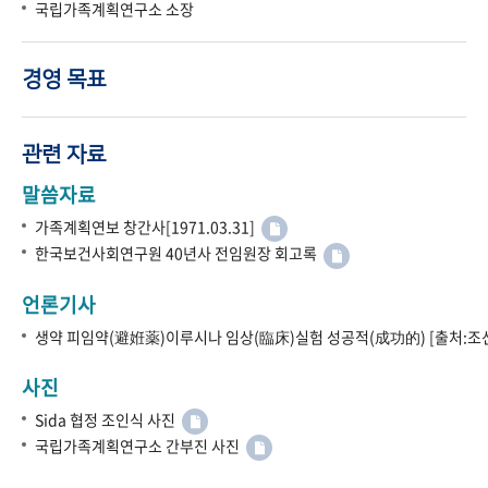
국립가족계획연구소 소장
경영 목표
관련 자료
말씀자료
가족계획연보 창간사[1971.03.31]
한국보건사회연구원 40년사 전임원장 회고록
언론기사
생약 피임약(避姙薬)이루시나 임상(臨床)실험 성공적(成功的) [출처:조선
사진
Sida 협정 조인식 사진
국립가족계획연구소 간부진 사진