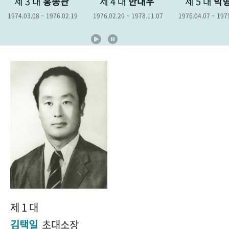
3 대
홍종관
제 4 대
한대우
제 5 대
박형종
+1
성과 50선
숫자로 보는 50년
50
주년 광장
.08 ~ 1976.02.19
1976.02.20 ~ 1978.11.07
1976.04.07 ~ 1979.04.06
세계와 함께 한 KIHASA
VR 역사관
제 1 대
김택일
초대소장