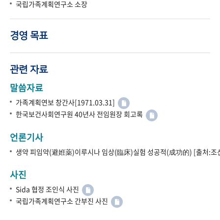
국립가족계획연구소 소장
경영 목표
관련 자료
말씀자료
가족계획연보 창간사[1971.03.31]
한국보건사회연구원 40년사 전임원장 회고록
언론기사
생약 피임약(避姙薬)이루시나 임상(臨床)실험 성공적(成功的) [출처:조선
사진
Sida 협정 조인식 사진
국립가족계획연구소 간부진 사진