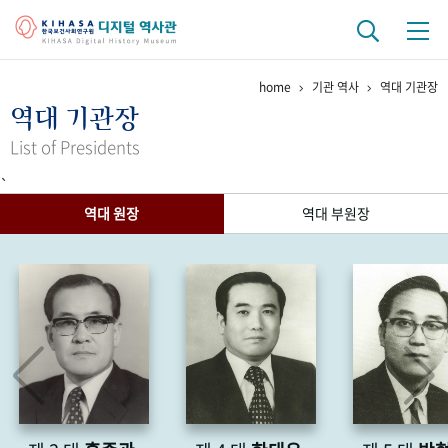
home
기관 역사
역대 기관장
기관 역사
역대 기관장
걸어온 길
기관 변천사
역대 기관장
연구원 사람들
List of Presidents
`
연구 역사
역대 원장
역대 부원장
정책과 연구
키워드로 보는 연구 역사
연구자들
간행물 변천사
기록물 아카이브
사진 아카이브
문서 기록물
행정박물
영상 기록물
+1
50
주년 기념