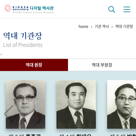
home
기관 역사
역대 기관장
기관 역사
역대 기관장
걸어온 길
기관 변천사
역대 기관장
연구원 사람들
List of Presidents
`
연구 역사
역대 원장
역대 부원장
정책과 연구
키워드로 보는 연구 역사
연구자들
간행물 변천사
기록물 아카이브
사진 아카이브
문서 기록물
행정박물
영상 기록물
+1
50
주년 기념