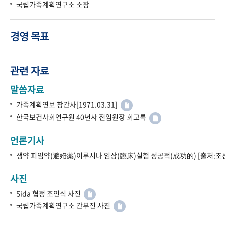
국립가족계획연구소 소장
경영 목표
관련 자료
말씀자료
가족계획연보 창간사[1971.03.31]
한국보건사회연구원 40년사 전임원장 회고록
언론기사
생약 피임약(避姙薬)이루시나 임상(臨床)실험 성공적(成功的) [출처:조선
사진
Sida 협정 조인식 사진
국립가족계획연구소 간부진 사진