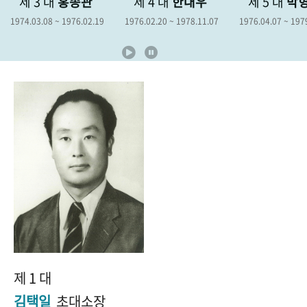
3 대
홍종관
제 4 대
한대우
제 5 대
박형종
+1
성과 50선
숫자로 보는 50년
50
주년 광장
.08 ~ 1976.02.19
1976.02.20 ~ 1978.11.07
1976.04.07 ~ 1979.04.06
세계와 함께 한 KIHASA
VR 역사관
제 1 대
김택일
초대소장