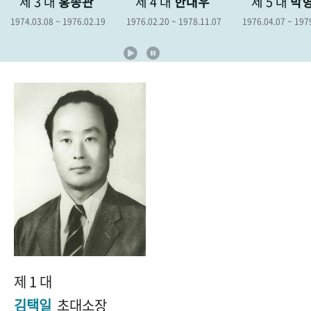
제 3 대
홍종관
제 4 대
한대우
제 5 대
박
+1
성과 50선
숫자로 보는 50년
50
주년 광장
1974.03.08 ~ 1976.02.19
1976.02.20 ~ 1978.11.07
1976.04.07 ~ 197
세계와 함께 한 KIHASA
VR 역사관
제 1 대
김택일
초대소장