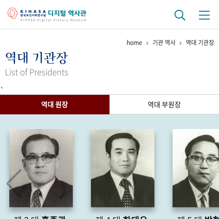
home
기관 역사
역대 기관장
기관 역사
역대 기관장
걸어온 길
기관 변천사
역대 기관장
연구원 사람들
List of Presidents
`
연구 역사
역대 원장
역대 부원장
정책과 연구
키워드로 보는 연구 역사
연구자들
간행물 변천사
기록물 아카이브
사진 아카이브
문서 기록물
행정박물
영상 기록물
+1
50
주년 기념