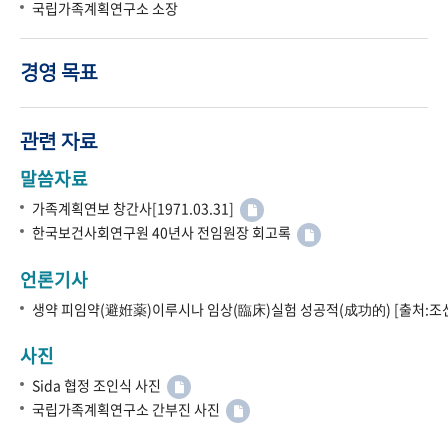
국립가족계획연구소 소장
경영 목표
관련 자료
말씀자료
가족계획연보 창간사[1971.03.31]
한국보건사회연구원 40년사 전임원장 회고록
언론기사
생약 피임약(避姙薬)이루시나 임상(臨床)실험 성공적(成功的) [출처:조선
사진
Sida 협정 조인식 사진
국립가족계획연구소 간부진 사진