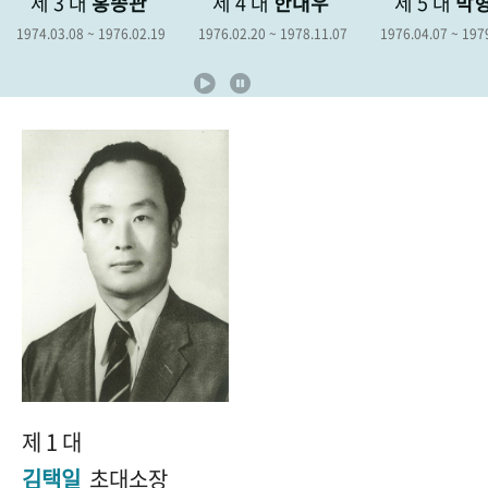
3 대
홍종관
제 4 대
한대우
제 5 대
박형종
+1
성과 50선
숫자로 보는 50년
50
주년 광장
.08 ~ 1976.02.19
1976.02.20 ~ 1978.11.07
1976.04.07 ~ 1979.04.06
세계와 함께 한 KIHASA
VR 역사관
제 1 대
김택일
초대소장