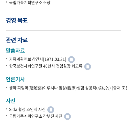
국립가족계획연구소 소장
경영 목표
관련 자료
말씀자료
가족계획연보 창간사[1971.03.31]
한국보건사회연구원 40년사 전임원장 회고록
언론기사
생약 피임약(避姙薬)이루시나 임상(臨床)실험 성공적(成功的) [출처:조선
사진
Sida 협정 조인식 사진
국립가족계획연구소 간부진 사진