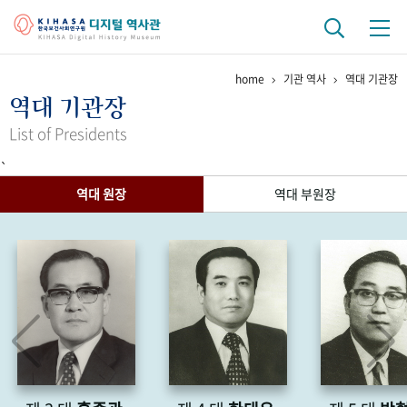
home
기관 역사
역대 기관장
기관 역사
역대 기관장
걸어온 길
기관 변천사
역대 기관장
연구원 사람들
List of Presidents
`
연구 역사
역대 원장
역대 부원장
정책과 연구
키워드로 보는 연구 역사
연구자들
간행물 변천사
기록물 아카이브
사진 아카이브
문서 기록물
행정박물
영상 기록물
+1
50
주년 기념