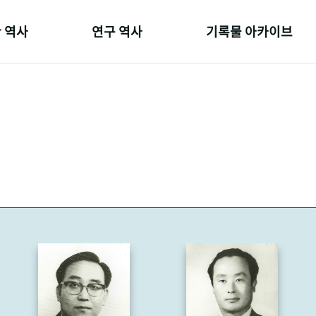
 역사
연구 역사
기록물 아카이브
온 길
정책과 연구
사진 아카이브
 변천사
키워드로 보는 연구 역사
문서 기록물
 기관장
연구자들
행정박물
 사람들
간행물 변천사
영상 기록물