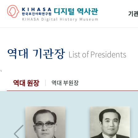
기관
걸어
기관
역대 기관장
List of Presidents
역대
`
연구원
역대 원장
역대 부원장