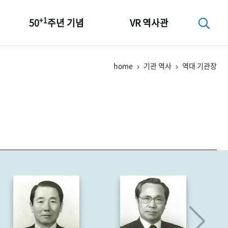
+1
50
주년 기념
VR 역사관
성과 50선
home
기관 역사
역대 기관장
숫자로 보는 50년
+1
50
주년 광장
세계와 함께 한 KIHASA