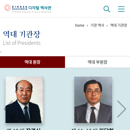
home
기관 역사
역대 기관장
기관 역사
역대 기관장
걸어온 길
기관 변천사
역대 기관장
연구원 사람들
List of Presidents
`
연구 역사
역대 원장
역대 부원장
정책과 연구
키워드로 보는 연구 역사
연구자들
간행물 변천사
기록물 아카이브
사진 아카이브
문서 기록물
행정박물
영상 기록물
+1
50
주년 기념