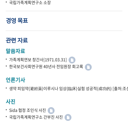
국립가족계획연구소 소장
경영 목표
관련 자료
말씀자료
가족계획연보 창간사[1971.03.31]
한국보건사회연구원 40년사 전임원장 회고록
언론기사
생약 피임약(避姙薬)이루시나 임상(臨床)실험 성공적(成功的) [출처:조선
사진
Sida 협정 조인식 사진
국립가족계획연구소 간부진 사진