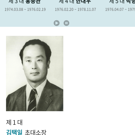
3 대
홍종관
제 4 대
한대우
제 5 대
박형종
+1
성과 50선
숫자로 보는 50년
50
주년 광장
.08 ~ 1976.02.19
1976.02.20 ~ 1978.11.07
1976.04.07 ~ 1979.04.06
세계와 함께 한 KIHASA
VR 역사관
제 1 대
김택일
초대소장