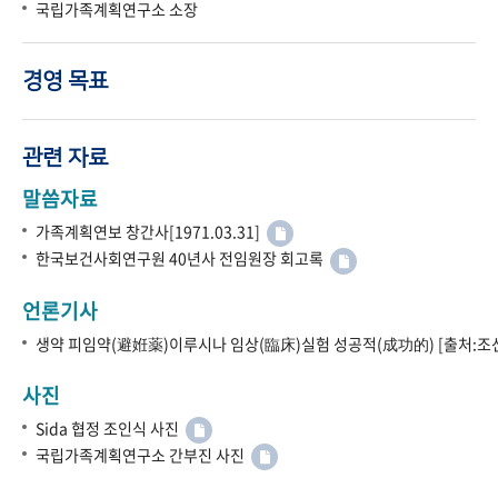
국립가족계획연구소 소장
경영 목표
관련 자료
말씀자료
가족계획연보 창간사[1971.03.31]
한국보건사회연구원 40년사 전임원장 회고록
언론기사
생약 피임약(避姙薬)이루시나 임상(臨床)실험 성공적(成功的) [출처:조선
사진
Sida 협정 조인식 사진
국립가족계획연구소 간부진 사진