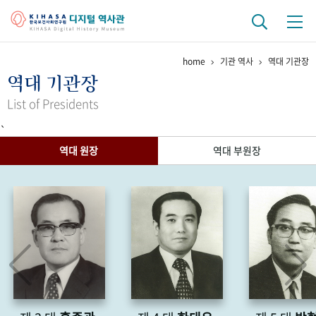
home
기관 역사
역대 기관장
기관 역사
역대 기관장
걸어온 길
기관 변천사
역대 기관장
연구원 사람들
List of Presidents
`
연구 역사
역대 원장
역대 부원장
정책과 연구
키워드로 보는 연구 역사
연구자들
간행물 변천사
기록물 아카이브
사진 아카이브
문서 기록물
행정박물
영상 기록물
+1
50
주년 기념