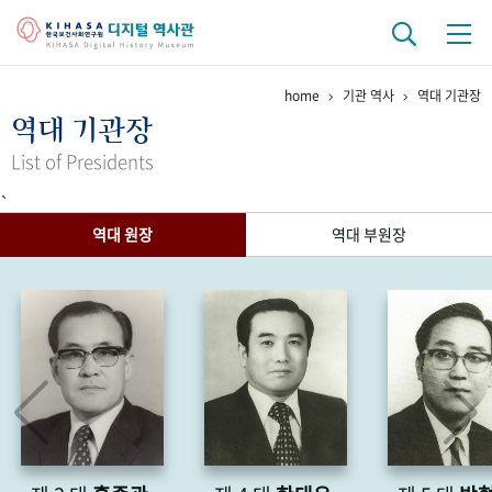
home
기관 역사
역대 기관장
기관 역사
역대 기관장
걸어온 길
기관 변천사
역대 기관장
연구원 사람들
List of Presidents
`
연구 역사
역대 원장
역대 부원장
정책과 연구
키워드로 보는 연구 역사
연구자들
간행물 변천사
기록물 아카이브
사진 아카이브
문서 기록물
행정박물
영상 기록물
+1
50
주년 기념