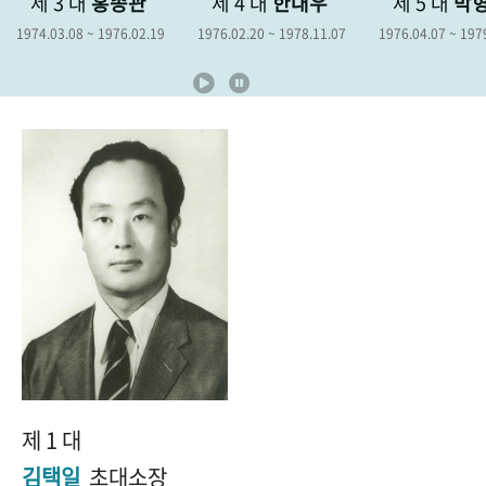
제 4 대
한대우
제 5 대
박형종
제 6 대
+1
성과 50선
숫자로 보는 50년
50
주년 광장
19
1976.02.20 ~ 1978.11.07
1976.04.07 ~ 1979.04.06
1978.12.19 ~
세계와 함께 한 KIHASA
VR 역사관
제 1 대
김택일
초대소장