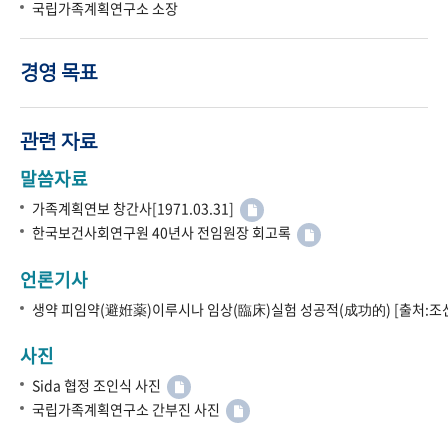
국립가족계획연구소 소장
경영 목표
관련 자료
말씀자료
가족계획연보 창간사[1971.03.31]
한국보건사회연구원 40년사 전임원장 회고록
언론기사
생약 피임약(避姙薬)이루시나 임상(臨床)실험 성공적(成功的) [출처:조선
사진
Sida 협정 조인식 사진
국립가족계획연구소 간부진 사진