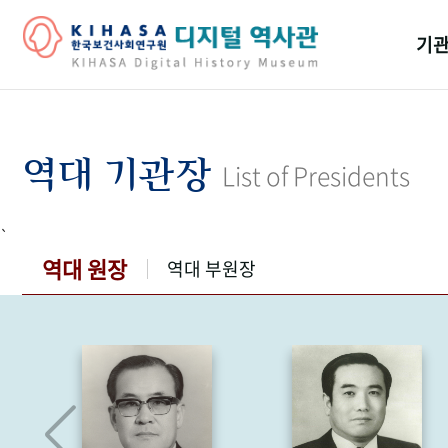
기관
걸어
기관
역대 기관장
List of Presidents
역대
`
연구원
역대 원장
역대 부원장