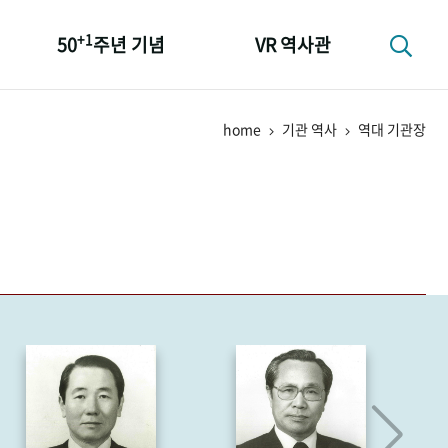
+1
50
주년 기념
VR 역사관
성과 50선
home
기관 역사
역대 기관장
숫자로 보는 50년
+1
50
주년 광장
세계와 함께 한 KIHASA