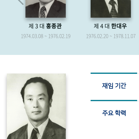
제 4 대
한대우
제 5 대
박형종
.19
1976.02.20 ~ 1978.11.07
1976.04.07 ~ 1979.04.06
재임 기간
주요 학력