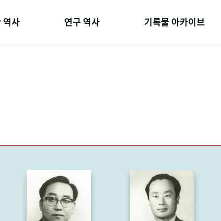
 역사
연구 역사
기록물 아카이브
온 길
정책과 연구
사진 아카이브
 변천사
키워드로 보는 연구 역사
문서 기록물
 기관장
연구자들
행정박물
 사람들
간행물 변천사
영상 기록물