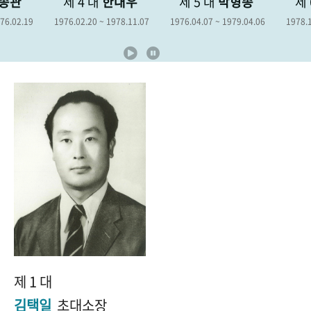
제 4 대
한대우
제 5 대
박형종
제 6 대
김
+1
성과 50선
숫자로 보는 50년
50
주년 광장
1976.02.20 ~ 1978.11.07
1976.04.07 ~ 1979.04.06
1978.12.19 ~ 198
세계와 함께 한 KIHASA
VR 역사관
제 1 대
김택일
초대소장