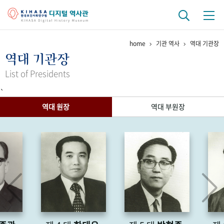
home
기관 역사
역대 기관장
기관 역사
역대 기관장
걸어온 길
기관 변천사
역대 기관장
연구원 사람들
List of Presidents
`
연구 역사
역대 원장
역대 부원장
정책과 연구
키워드로 보는 연구 역사
연구자들
간행물 변천사
기록물 아카이브
사진 아카이브
문서 기록물
행정박물
영상 기록물
+1
50
주년 기념