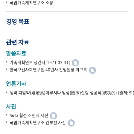
국립가족계획연구소 소장
경영 목표
관련 자료
말씀자료
가족계획연보 창간사[1971.03.31]
한국보건사회연구원 40년사 전임원장 회고록
언론기사
생약 피임약(避姙薬)이루시나 임상(臨床)실험 성공적(成功的) [출처:조선
사진
Sida 협정 조인식 사진
국립가족계획연구소 간부진 사진