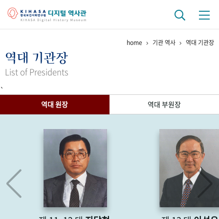
home
기관 역사
역대 기관장
기관 역사
역대 기관장
걸어온 길
기관 변천사
역대 기관장
연구원 사람들
List of Presidents
`
연구 역사
역대 원장
역대 부원장
정책과 연구
키워드로 보는 연구 역사
연구자들
간행물 변천사
기록물 아카이브
사진 아카이브
문서 기록물
행정박물
영상 기록물
+1
50
주년 기념