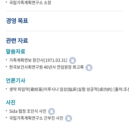
국립가족계획연구소 소장
경영 목표
관련 자료
말씀자료
가족계획연보 창간사[1971.03.31]
한국보건사회연구원 40년사 전임원장 회고록
언론기사
생약 피임약(避姙薬)이루시나 임상(臨床)실험 성공적(成功的) [출처:조선
사진
Sida 협정 조인식 사진
국립가족계획연구소 간부진 사진