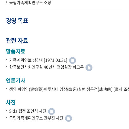
국립가족계획연구소 소장
경영 목표
관련 자료
말씀자료
가족계획연보 창간사[1971.03.31]
한국보건사회연구원 40년사 전임원장 회고록
언론기사
생약 피임약(避姙薬)이루시나 임상(臨床)실험 성공적(成功的) [출처:조선
사진
Sida 협정 조인식 사진
국립가족계획연구소 간부진 사진