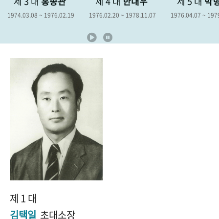
제 3 대
홍종관
제 4 대
한대우
제 5 대
박
+1
성과 50선
숫자로 보는 50년
50
주년 광장
1974.03.08 ~ 1976.02.19
1976.02.20 ~ 1978.11.07
1976.04.07 ~ 197
세계와 함께 한 KIHASA
VR 역사관
제 1 대
김택일
초대소장