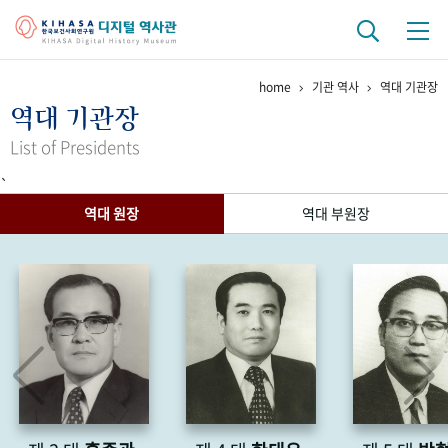
home
기관 역사
역대 기관장
기관 역사
역대 기관장
걸어온 길
기관 변천사
역대 기관장
연구원 사람들
List of Presidents
`
연구 역사
역대 원장
역대 부원장
정책과 연구
키워드로 보는 연구 역사
연구자들
간행물 변천사
기록물 아카이브
사진 아카이브
문서 기록물
행정박물
영상 기록물
+1
50
주년 기념