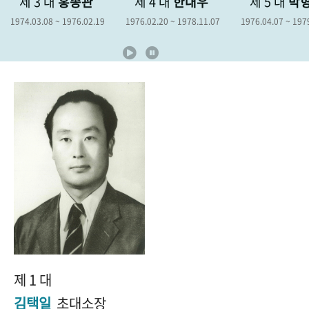
제 4 대
한대우
제 5 대
박형종
제 6 대
+1
성과 50선
숫자로 보는 50년
50
주년 광장
9
1976.02.20 ~ 1978.11.07
1976.04.07 ~ 1979.04.06
1978.12.19 ~ 
세계와 함께 한 KIHASA
VR 역사관
제 1 대
김택일
초대소장