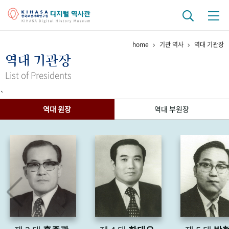
home
기관 역사
역대 기관장
기관 역사
역대 기관장
걸어온 길
기관 변천사
역대 기관장
연구원 사람들
List of Presidents
`
연구 역사
역대 원장
역대 부원장
정책과 연구
키워드로 보는 연구 역사
연구자들
간행물 변천사
기록물 아카이브
사진 아카이브
문서 기록물
행정박물
영상 기록물
+1
50
주년 기념