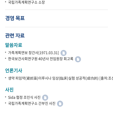
국립가족계획연구소 소장
경영 목표
관련 자료
말씀자료
가족계획연보 창간사[1971.03.31]
한국보건사회연구원 40년사 전임원장 회고록
언론기사
생약 피임약(避姙薬)이루시나 임상(臨床)실험 성공적(成功的) [출처:조선
사진
Sida 협정 조인식 사진
국립가족계획연구소 간부진 사진