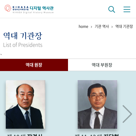
home
기관 역사
역대 기관장
기관 역사
역대 기관장
걸어온 길
기관 변천사
역대 기관장
연구원 사람들
List of Presidents
`
연구 역사
역대 원장
역대 부원장
정책과 연구
키워드로 보는 연구 역사
연구자들
간행물 변천사
기록물 아카이브
사진 아카이브
문서 기록물
행정박물
영상 기록물
+1
50
주년 기념