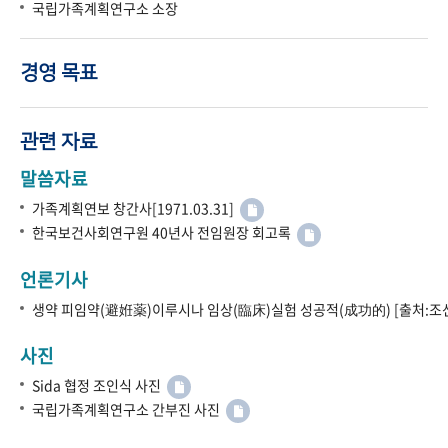
국립가족계획연구소 소장
경영 목표
관련 자료
말씀자료
가족계획연보 창간사[1971.03.31]
한국보건사회연구원 40년사 전임원장 회고록
언론기사
생약 피임약(避姙薬)이루시나 임상(臨床)실험 성공적(成功的) [출처:조선
사진
Sida 협정 조인식 사진
국립가족계획연구소 간부진 사진