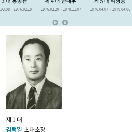
제 4 대
한대우
제 5 대
박형종
제 6 대
김
+1
성과 50선
숫자로 보는 50년
50
주년 광장
1976.02.20 ~ 1978.11.07
1976.04.07 ~ 1979.04.06
1978.12.19 ~ 19
세계와 함께 한 KIHASA
VR 역사관
제 1 대
김택일
초대소장