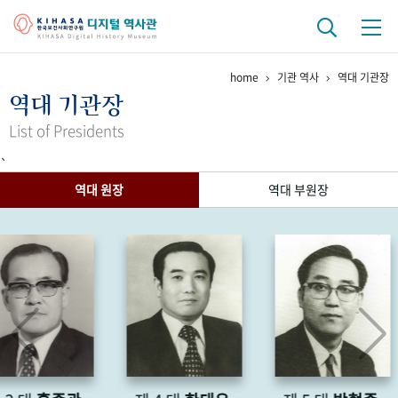
home
기관 역사
역대 기관장
기관 역사
역대 기관장
걸어온 길
기관 변천사
역대 기관장
연구원 사람들
List of Presidents
`
연구 역사
역대 원장
역대 부원장
정책과 연구
키워드로 보는 연구 역사
연구자들
간행물 변천사
기록물 아카이브
사진 아카이브
문서 기록물
행정박물
영상 기록물
+1
50
주년 기념