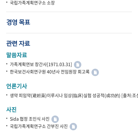
국립가족계획연구소 소장
경영 목표
관련 자료
말씀자료
가족계획연보 창간사[1971.03.31]
한국보건사회연구원 40년사 전임원장 회고록
언론기사
생약 피임약(避姙薬)이루시나 임상(臨床)실험 성공적(成功的) [출처:조선
사진
Sida 협정 조인식 사진
국립가족계획연구소 간부진 사진