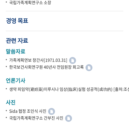
국립가족계획연구소 소장
경영 목표
관련 자료
말씀자료
가족계획연보 창간사[1971.03.31]
한국보건사회연구원 40년사 전임원장 회고록
언론기사
생약 피임약(避姙薬)이루시나 임상(臨床)실험 성공적(成功的) [출처:조선
사진
Sida 협정 조인식 사진
국립가족계획연구소 간부진 사진