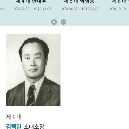
제 4 대
한대우
제 5 대
박형종
제 6 대
김
+1
성과 50선
숫자로 보는 50년
50
주년 광장
1976.02.20 ~ 1978.11.07
1976.04.07 ~ 1979.04.06
1978.12.19 ~ 198
세계와 함께 한 KIHASA
VR 역사관
제 1 대
김택일
초대소장