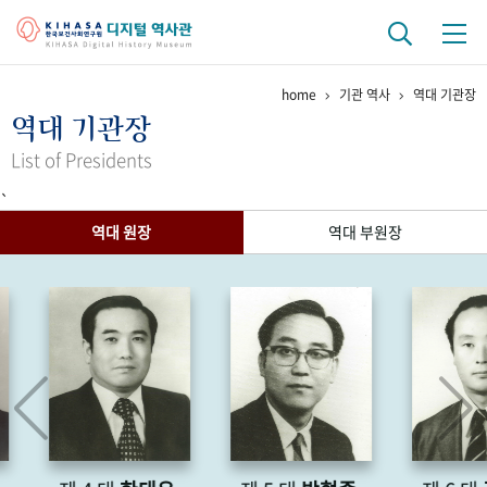
home
기관 역사
역대 기관장
기관 역사
역대 기관장
걸어온 길
기관 변천사
역대 기관장
연구원 사람들
List of Presidents
`
연구 역사
역대 원장
역대 부원장
정책과 연구
키워드로 보는 연구 역사
연구자들
간행물 변천사
기록물 아카이브
사진 아카이브
문서 기록물
행정박물
영상 기록물
+1
50
주년 기념