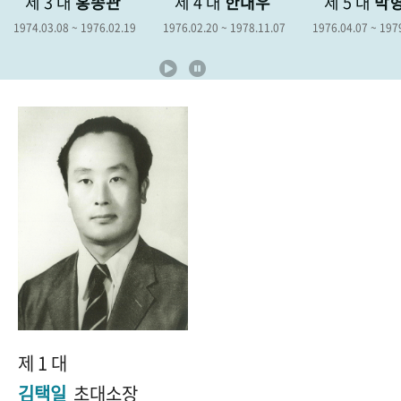
제 4 대
한대우
제 5 대
박형종
제 6 대
+1
성과 50선
숫자로 보는 50년
50
주년 광장
19
1976.02.20 ~ 1978.11.07
1976.04.07 ~ 1979.04.06
1978.12.19 ~
세계와 함께 한 KIHASA
VR 역사관
제 1 대
김택일
초대소장