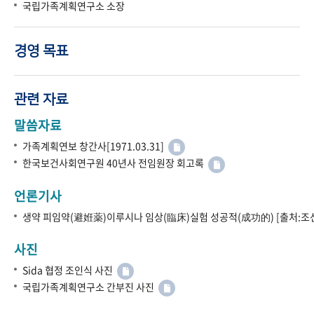
국립가족계획연구소 소장
경영 목표
관련 자료
말씀자료
가족계획연보 창간사[1971.03.31]
한국보건사회연구원 40년사 전임원장 회고록
언론기사
생약 피임약(避姙薬)이루시나 임상(臨床)실험 성공적(成功的) [출처:조선
사진
Sida 협정 조인식 사진
국립가족계획연구소 간부진 사진