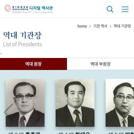
home
기관 역사
역대 기관장
기관 역사
역대 기관장
걸어온 길
기관 변천사
역대 기관장
연구원 사람들
List of Presidents
`
연구 역사
역대 원장
역대 부원장
정책과 연구
키워드로 보는 연구 역사
연구자들
간행물 변천사
기록물 아카이브
사진 아카이브
문서 기록물
행정박물
영상 기록물
+1
50
주년 기념