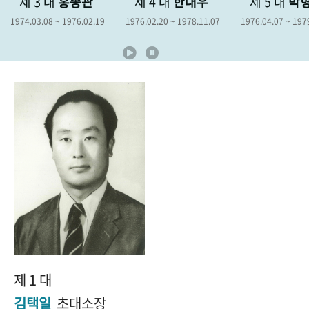
홍종관
제 4 대
한대우
제 5 대
박형종
제
+1
성과 50선
숫자로 보는 50년
50
주년 광장
1976.02.19
1976.02.20 ~ 1978.11.07
1976.04.07 ~ 1979.04.06
1978
세계와 함께 한 KIHASA
VR 역사관
제 1 대
김택일
초대소장