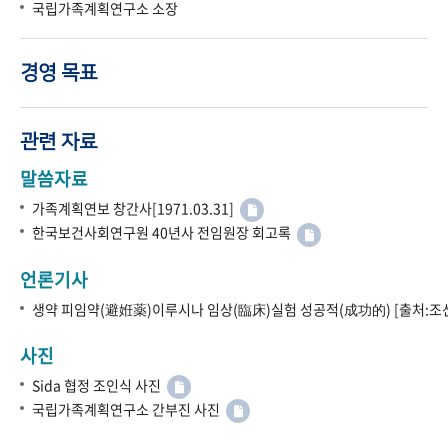
국립가족계획연구소 소장
경영 목표
관련 자료
말씀자료
가족계획연보 창간사[1971.03.31]
한국보건사회연구원 40년사 전임원장 회고록
언론기사
생약 피임약(避姙薬)이루시나 임상(臨床)실험 성공적(成功的) [출처:조선
사진
Sida 협정 조인식 사진
국립가족계획연구소 간부진 사진