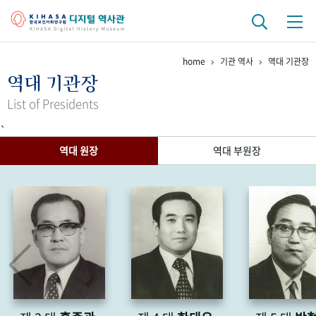
home
기관 역사
역대 기관장
기관 역사
역대 기관장
걸어온 길
기관 변천사
역대 기관장
연구원 사람들
List of Presidents
`
연구 역사
역대 원장
역대 부원장
정책과 연구
키워드로 보는 연구 역사
연구자들
간행물 변천사
기록물 아카이브
사진 아카이브
문서 기록물
행정박물
영상 기록물
+1
50
주년 기념