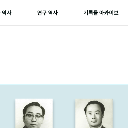
 역사
연구 역사
기록물 아카이브
온 길
정책과 연구
사진 아카이브
 변천사
키워드로 보는 연구 역사
문서 기록물
 기관장
연구자들
행정박물
 사람들
간행물 변천사
영상 기록물