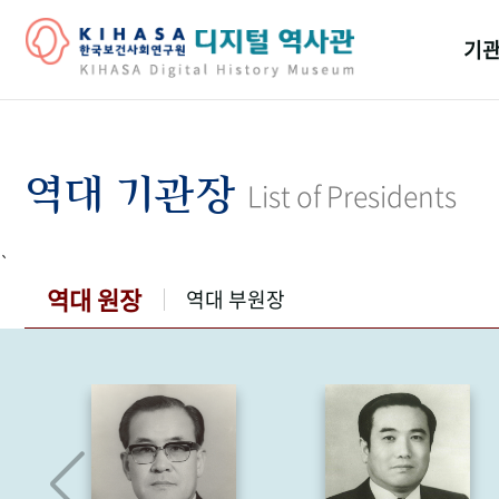
기관
걸어
기관
역대 기관장
List of Presidents
역대
`
연구원
역대 원장
역대 부원장