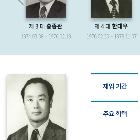
제 4 대
한대우
제 5 대
박형종
.19
1976.02.20 ~ 1978.11.07
1976.04.07 ~ 1979.04.06
재임 기간
주요 학력