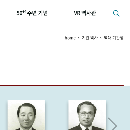
+1
50
주년 기념
VR 역사관
성과 50선
home
기관 역사
역대 기관장
숫자로 보는 50년
+1
50
주년 광장
세계와 함께 한 KIHASA